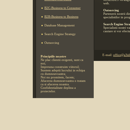
web.
B2C-Business to Consumer
Outsorcing
Partenerii nostrii d
B2B-Business to Business
specialistilor in p
Search Engine Str
Database Management
Specialistii nostri 
cautare si vor efectua
Search Engine Strategy
Outsorcing
E-mail:
office@a3id
Principiile noastre
Ne plac clientii exigenti, sunt ca
noi;
Impreuna construim viitorul;
Suntem adeptii lucrului in echipa
cu dumneavoastra;
Noi nu promitem, facem;
Afacerea dumneavoastra o tratam
ca si afacerea noastra.
Confidentialitate deplina a
proiectelor.