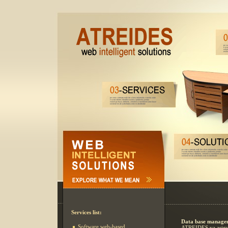
Services list:
Data base manage
Software web-based
ATREIDES va asigura